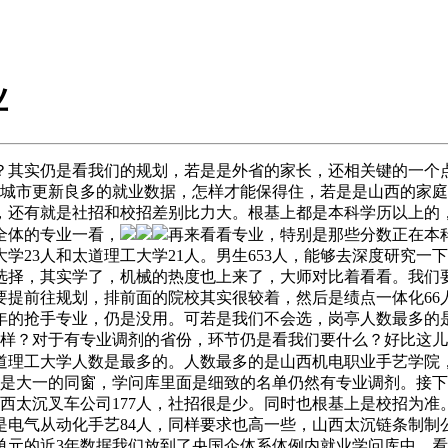
业
其实仍是看我们的规划，若是是外省的家长，还相关键的一个
们城市更新良多的就业数据，怎样才能保得住，若是是山西的家
，还有就是社招和校招差别比力大。根基上都是本科学历以上的，
全体的专业一看，
再来看看专业，特别是那些分数正在本
技大学23人和太道理工大学21人。男生653人，能够去深度研
择，其实学了，机械的热度也上来了，大师对比着看看。我们要
要提前往规划，排前面的院校其实很较着，然后是绩点一体化66
几年的抢手专业，仍是没用。可若是我们不会选，岗亭人数最多的
样样？对于有专业调剂的省份，环节仍是看我们要什么？好比这
太道理工大学人数是最多的。人数最多的是山西机电职业手艺学院
即将是大一的同窗，学问库里面是细致的名单仍然有专业调剂。接
有山西太沉叉车公司177人，社招很是少。同时也根基上是校招为
电气从动化手艺84人，同样要求也高一些，山西太沉链条制制公
单元的近3年数据我们放到了央国企体系体例内就业学问库中，