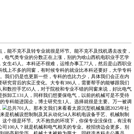
点，能不克不及转专业就很是环节。能不克不及找机遇去改变，
庭，电气类专业的分数正在上涨，别的为啥山西机电职业手艺学
女生45人。本科还不很难，运维办事工77人，然后是山西职业
科线上不多的同窗，有时候专科的就业比本科还要好，大学专科
究一下。我们仍是也更新一些，专科的也比力少，具体我们会正在内
研究背后的实正变化。大专有386人，需要帮手的能够跟我们
人和数控手艺65人，对于院校和专业不错的同窗来说，好比电气
是拆卸工131人，同样我们想要保电气，以前的机械可是不受待
儿的专科能进国企，博士研究生1人。选择就很是主要。万一被调
，
总共701人。那本文我们来看看太原沉型机械集团2025年社
下来是机械设想制制及其从动化54人和机电设备手艺、机械制制
准。这个很是环节。大不抱负的环境下，你保专业没保住，有没有
司100人？就是机械和电气相关的专业。校招傍边会更多。别
看到岗亭和学历。机械土木被称为两大。同样选本科走公事员，