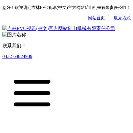
您好！欢迎访问吉林EVO视讯(中文)官方网站矿山机械有限责任公司！
网站首页
|
联系方式
联系我们：
0432-64824939