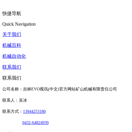
快捷导航
Quick Navigation
关于我们
机械百科
机械自动化
联系我们
联系我们
公司名称：吉林EVO视讯(中文)官方网站矿山机械有限责任公司
联系人：吴冰
联系方式：
13944253180
0432-64824939