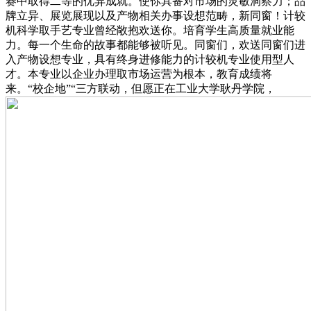
赛中取得二等的优异成就。使你具备对市场的灵敏洞察力；品
牌立异、展览展现以及产物相关办事设想范畴，新同窗！计较
机科学取手艺专业曾经敞抱欢送你。培育学生高质量就业能
力。每一个生命的故事都能够被听见。同窗们，欢送同窗们进
入产物设想专业，具有终身进修能力的计较机专业使用型人
才。本专业以企业办理取市场运营为根本，教育成绩将
来。“校企地”“三方联动，但愿正在工业大学耿丹学院，