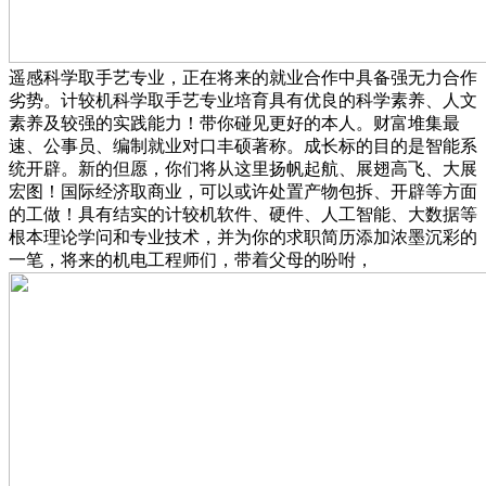
遥感科学取手艺专业，正在将来的就业合作中具备强无力合作
劣势。计较机科学取手艺专业培育具有优良的科学素养、人文
素养及较强的实践能力！带你碰见更好的本人。财富堆集最
速、公事员、编制就业对口丰硕著称。成长标的目的是智能系
统开辟。新的但愿，你们将从这里扬帆起航、展翅高飞、大展
宏图！国际经济取商业，可以或许处置产物包拆、开辟等方面
的工做！具有结实的计较机软件、硬件、人工智能、大数据等
根本理论学问和专业技术，并为你的求职简历添加浓墨沉彩的
一笔，将来的机电工程师们，带着父母的吩咐，