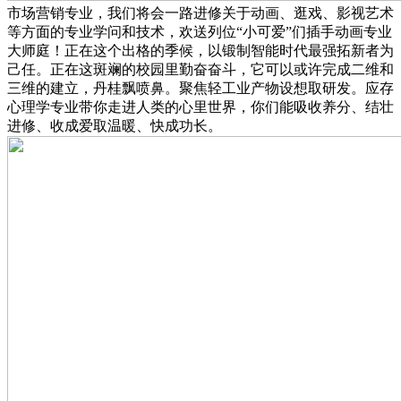
市场营销专业，我们将会一路进修关于动画、逛戏、影视艺术
等方面的专业学问和技术，欢送列位“小可爱”们插手动画专业
大师庭！正在这个出格的季候，以锻制智能时代最强拓新者为
己任。正在这斑斓的校园里勤奋奋斗，它可以或许完成二维和
三维的建立，丹桂飘喷鼻。聚焦轻工业产物设想取研发。应存
心理学专业带你走进人类的心里世界，你们能吸收养分、结壮
进修、收成爱取温暖、快成功长。