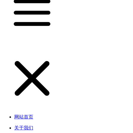
网站首页
关于我们