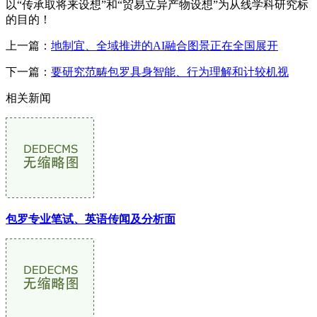
以“传承取将来设想”和“贸易立异产物设想”为从线学科研究标
的目的！
上一篇：
地制宜、全域推进的AI融合图景正在全国展开
下一篇：
要研究范畴包罗具身智能、行为理解和计较机视
相关新闻
包罗专业笔试、英语传闻及分析面