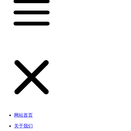
网站首页
关于我们