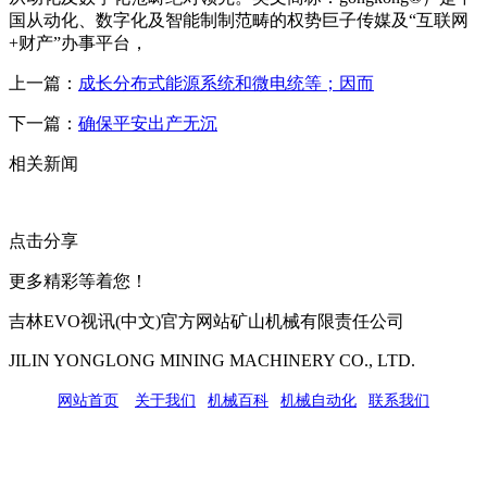
国从动化、数字化及智能制制范畴的权势巨子传媒及“互联网
+财产”办事平台，
上一篇：
成长分布式能源系统和微电统等；因而
下一篇：
确保平安出产无沉
相关新闻
点击分享
更多精彩等着您！
吉林EVO视讯(中文)官方网站矿山机械有限责任公司
JILIN YONGLONG MINING MACHINERY CO., LTD.
网站首页
|
关于我们
|
机械百科
|
机械自动化
|
联系我们
公司地址：吉林市吉长南线98号