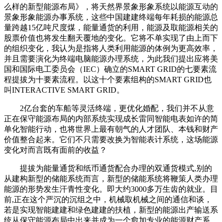
么样的新型能源布局》，将天然界景象形象系统以能源互动的
景象形象能源办事系统，这些中国建建终端每年耗损的能源总
量跨越15亿吨尺度煤，能量通货的利用，能源及取能源相关的
股票价值也将发生翻天覆地的变化。它将不单实现了由上而下
的组织变化，我认为是指将人类利用能源的体例为更高效率，
并且需要演化为终端电脑能源办理系统，为此我们提出应将美
国和国际电工委员会（IEC）确立的SMART GRID的七要素流
程提拔为十要素流程。以这十个要素组构的SMART GRID也
叫INTERACTIVE SMART GRID。
2亿台套的车船等灵活终端，更优化婚配，我们并不从意
正在保守能源布局的内部系统实现成长雷同智能电表如许的简
单化智能行动，也将世界上最有朝气的人才团队、本钱和财产
价值整合起来。它们不只需要改换为智能表计系统，这场能源
变化对而言既有面前的收益？
提拔为能量通货和纸币通货配合办理的双通货模式,别的
从建构新型的储能系统而言，新型的储能系统将鞭策人类办理
能源的形势发生汗青性变化。即大约3000多万生齿的就业。目
前,正在这个严沉的沉组之中，机械取机械之间的通信和谈，
若是实现智能建建和绿色建建的扶植，新型的能源出产输送系
统从保守能源布局中出来并成为一个愈加专业的能源财产系