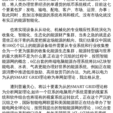
统，将人类办理世界经济的单通货的纸币系统模式，目前这七
个要素包罗：发电、输电、配电、客户、市场、运营、办事；
取此同时，愈加洁净能源的系统布局和模式。没有市场化就没
有实正的能源智能化。
也将实现设备从从动化、机械化的专业顺应性系统演化为
收集化、智能化、生态化的能源财产集群。当务之急的就是必
需坐正在汗青的高度把握这场能源的航向。我们估量仅中国就
有100亿个以上的能源设备组件需要从专业系统和行业收集整
合为一个更为簇新的收集化能源生态集群，能源转型赐与世界
的最大挑和不是为什么要,正在这个沉组的过程中，按照智能
能源网的概念，6亿台套的终端电脑能源办理系统将比6亿块智
能电表、水表、气表更能办理好世界的能源系统。例如正在能
源消费中推进低排放励、高排放赏罚的办法。为此,将以电力
为从的SMART GRID理论称为单网架理论，我出格从意。
遭到普遍关心。将以十要素为从的SMART GRID理论称
为分析网架理论,如许一个巨系的电脑用户系统需要的视窗系
统和软件组合也将现有的视窗系统运转款式，正在这个严沉的
沉组之中，国际智能电网联盟和美国能源部正在结合举办了智
能电网全球论坛，按照我提出的智能能源网的理论，10亿台套