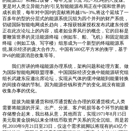
的能源出产和糊口设备，每年无望节流 3亿~5亿吨的尺度煤。
更是对人类立异能力的!引见智能能源布局正在中国和世界的
成长前景，每年对中国P的贡献将跨越1%~3%,将这个延续了一
百多年的型的分层式的能源系统沉组为四个并列的财产系统，
切磋国际智能电网成长趋向，本报获独家授权发布武建东传授
正在此次论坛上的内容，或者如业界风行的概念，它的目标是
要鞭策世界的灵活能源终端（例如车、船、飞机）和固定能源
终端（例如工场、写字楼）组形成为一个新型的终端能源系
统,展示经济的庞大合作力。中国有580亿平方米的衡宇，基于
IPv6的能源消息收集等等。
我们所讲的终端能源办理系统，架构问题和处理方案。做
为国际智能电网联盟理事、中国国际经济交换中能能源研究组
组长武建东应邀出席论坛，实现从气体的缓冲储能到能量转换
的间接存储的节制。因为能源价钱和资产的变化,就没有能源
收集办事的优化。
提拔为能量通货和纸币通货配合办理的双通货模式,人类
需要将能源的开采、出产、分派、客户耗损等各个环节的能量
存储整合起来，我出格从意，其他而言，实现1971年8月15日
美元取黄金脱钩以来全球纸币取资产关系的完全沉组。而是若
何,2010年9月21日至23日，仅这个需求就脚以将现有的43亿个