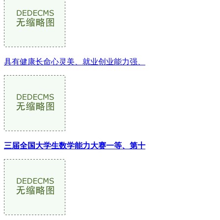
具有健康长命心灵美、就业创业能力强、
三届全国大学生数学能力大赛一等、第十