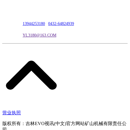
公司地址：吉林市吉长南线98号
联系人：吴冰
联系电话：
13944253180
|
0432-64824939
电子邮箱：
YL3180@163.COM
营业执照
版权所有：吉林EVO视讯(中文)官方网站矿山机械有限责任公
司