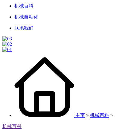
机械百科
机械自动化
联系我们
主页
>
机械百科
>
机械百科