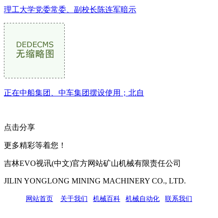
理工大学党委常委、副校长陈连军暗示
正在中船集团、中车集团摆设使用；北自
点击分享
更多精彩等着您！
吉林EVO视讯(中文)官方网站矿山机械有限责任公司
JILIN YONGLONG MINING MACHINERY CO., LTD.
网站首页
|
关于我们
|
机械百科
|
机械自动化
|
联系我们