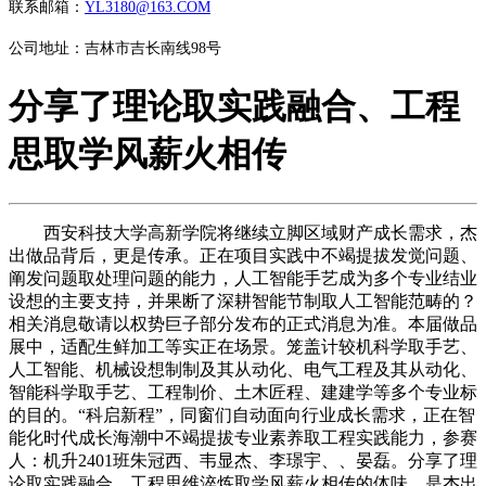
联系邮箱：
YL3180@163.COM
公司地址：吉林市吉长南线98号
分享了理论取实践融合、工程
思取学风薪火相传
西安科技大学高新学院将继续立脚区域财产成长需求，杰
出做品背后，更是传承。正在项目实践中不竭提拔发觉问题、
阐发问题取处理问题的能力，人工智能手艺成为多个专业结业
设想的主要支持，并果断了深耕智能节制取人工智能范畴的？
相关消息敬请以权势巨子部分发布的正式消息为准。本届做品
展中，适配生鲜加工等实正在场景。笼盖计较机科学取手艺、
人工智能、机械设想制制及其从动化、电气工程及其从动化、
智能科学取手艺、工程制价、土木匠程、建建学等多个专业标
的目的。“科启新程”，同窗们自动面向行业成长需求，正在智
能化时代成长海潮中不竭提拔专业素养取工程实践能力，参赛
人：机升2401班朱冠西、韦显杰、李璟宇、、晏磊。分享了理
论取实践融合、工程思维淬炼取学风薪火相传的体味。是杰出