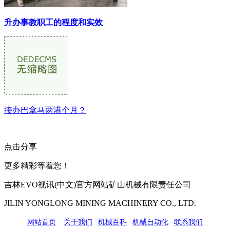
升办事教职工的程度和实效
接办巴拿马两港个月？
点击分享
更多精彩等着您！
吉林EVO视讯(中文)官方网站矿山机械有限责任公司
JILIN YONGLONG MINING MACHINERY CO., LTD.
网站首页
|
关于我们
|
机械百科
|
机械自动化
|
联系我们