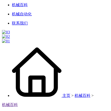
机械百科
机械自动化
联系我们
主页
>
机械百科
>
机械百科