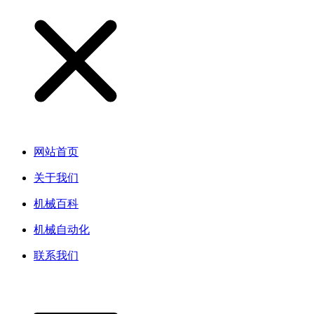
网站首页
关于我们
机械百科
机械自动化
联系我们