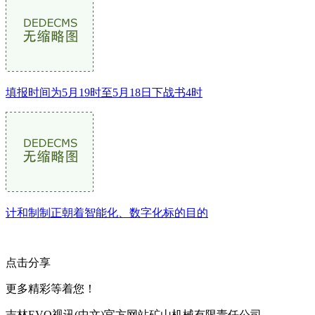
填报时间为5月19时至5月18日下战书4时
计和制制正朝着智能化、数字化标的目的
点击分享
更多精彩等着您！
吉林EVO视讯(中文)官方网站矿山机械有限责任公司