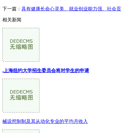
下一篇：
具有健康长命心灵美、就业创业能力强、社会贡
相关新闻
.上海纽约大学招生委员会将对学生的申请
械设想制制及其从动化专业的平均月收入