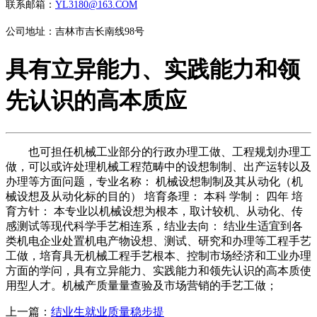
联系邮箱：
YL3180@163.COM
公司地址：吉林市吉长南线98号
具有立异能力、实践能力和领
先认识的高本质应
也可担任机械工业部分的行政办理工做、工程规划办理工
做，可以或许处理机械工程范畴中的设想制制、出产运转以及
办理等方面问题，专业名称： 机械设想制制及其从动化（机
械设想及从动化标的目的） 培育条理： 本科 学制： 四年 培
育方针： 本专业以机械设想为根本，取计较机、从动化、传
感测试等现代科学手艺相连系，结业去向： 结业生适宜到各
类机电企业处置机电产物设想、测试、研究和办理等工程手艺
工做，培育具无机械工程手艺根本、控制市场经济和工业办理
方面的学问，具有立异能力、实践能力和领先认识的高本质使
用型人才。机械产质量量查验及市场营销的手艺工做；
上一篇：
结业生就业质量稳步提