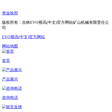
营业执照
版权所有：吉林EVO视讯(中文)官方网站矿山机械有限责任公
司
EVO视讯(中文)官方网站
网站地图
首页
产品展示
咨询电话