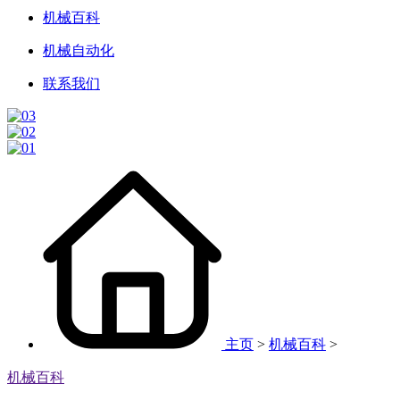
机械百科
机械自动化
联系我们
主页
>
机械百科
>
机械百科