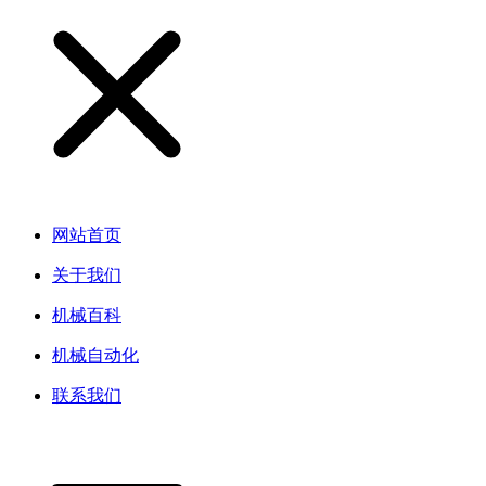
网站首页
关于我们
机械百科
机械自动化
联系我们