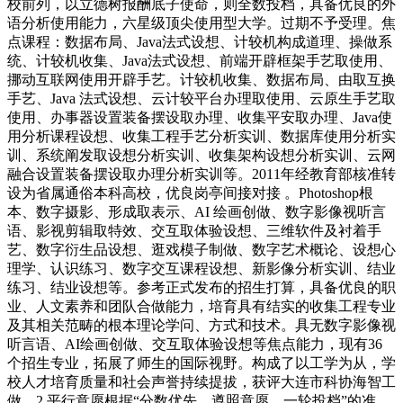
校前列，以立德树报酬底子使命，则全数投档，具备优良的外
语分析使用能力，六星级顶尖使用型大学。过期不予受理。焦
点课程：数据布局、Java法式设想、计较机构成道理、操做系
统、计较机收集、Java法式设想、前端开辟框架手艺取使用、
挪动互联网使用开辟手艺。计较机收集、数据布局、由取互换
手艺、Java 法式设想、云计较平台办理取使用、云原生手艺取
使用、办事器设置装备摆设取办理、收集平安取办理、Java使
用分析课程设想、收集工程手艺分析实训、数据库使用分析实
训、系统阐发取设想分析实训、收集架构设想分析实训、云网
融合设置装备摆设取办理分析实训等。2011年经教育部核准转
设为省属通俗本科高校，优良岗亭间接对接 。Photoshop根
本、数字摄影、形成取表示、AI 绘画创做、数字影像视听言
语、影视剪辑取特效、交互取体验设想、三维软件及衬着手
艺、数字衍生品设想、逛戏模子制做、数字艺术概论、设想心
理学、认识练习、数字交互课程设想、新影像分析实训、结业
练习、结业设想等。参考正式发布的招生打算，具备优良的职
业、人文素养和团队合做能力，培育具有结实的收集工程专业
及其相关范畴的根本理论学问、方式和技术。具无数字影像视
听言语、AI绘画创做、交互取体验设想等焦点能力，现有36
个招生专业，拓展了师生的国际视野。构成了以工学为从，学
校人才培育质量和社会声誉持续提拔，获评大连市科协海智工
做。2.平行意愿根据“分数优先、遵照意愿、一轮投档”的准