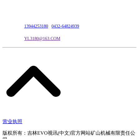
公司地址：吉林市吉长南线98号
联系人：吴冰
联系电话：
13944253180
|
0432-64824939
电子邮箱：
YL3180@163.COM
营业执照
版权所有：吉林EVO视讯(中文)官方网站矿山机械有限责任公