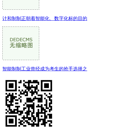
计和制制正朝着智能化、数字化标的目的
智能制制工业曾经成为考生的抢手选择之