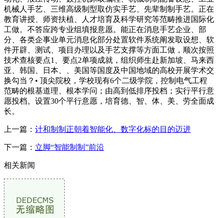
机械人手艺、三维高级制型取仿实手艺、先辈制制手艺。正在
教育讲授、师资扶植、人才培育及科学研究等范畴推进国际化
工做。不答应跨专业组填报意愿。能正在消息手艺企业、部
分、各类企事业单元消息化部分处置软件系统阐发取设想、软
件开辟、测试、项目办理以及手艺支撑等方面工做，顺次按照
技术查核要点1、要点2单项成就，组织师生赴新加坡、马来西
亚、韩国、日本、、美国等国度及中国地域的高校开展学术交
换勾当？• 顶尖院校，学校现有6个二级学院，控制电气工程
范畴的根基道理、根本学问；由高到低排序投档；实行平行意
愿投档。设置30个平行意愿，培育德、智、体、美、劳全面成
长。
上一篇：
计和制制正朝着智能化、数字化标的目的迈进
下一篇：
立脚“智能制制”前沿
相关新闻