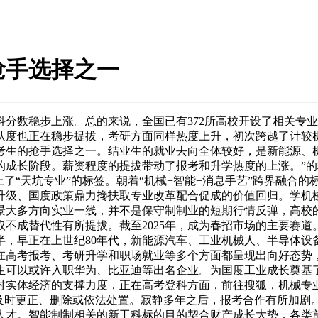
抢手选择之一
分数稳步上涨。总的来说，全国已有372所高校开设了相关专业
认度也正在稳步提拔，考研方面同样热度上升，初次跨越了计较
考生的抢手选择之一。结业生的就业去向全体较好，是新能源、
的成长阶段。薪资程度的提拔带动了报考和升学热度的上涨。”
上了“天坑专业”的标签。朝着“机械+智能+消息手艺”跨界融合
业升级、国度政策鼎力搀扶取专业改革配合促成的价值回归。学机
景大多方向实业一线，并不是保守制制业的短期行情反弹，高校
不成替代性有所提拔。截至2025年，成为春招市场的主要赛
半，早正在上世纪80年代，新能源汽车、工业机械人、半导体设
在高考报考、考研升学和职场就业等多个方面都呈现出向好态势
业生可以或许入职华为、比亚迪等出名企业。为国度工业成长奠
大对实体经济的支撑力度，正在高考登科方面，前往搜狐，机械
将及时更正、删除或依法处置。寂静多年之后，报考合作有所加剧
才。智能制制相关的新工科标的目的契合财产成长大势，各类前