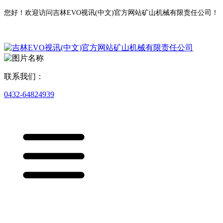
您好！欢迎访问吉林EVO视讯(中文)官方网站矿山机械有限责任公司！
联系我们：
0432-64824939