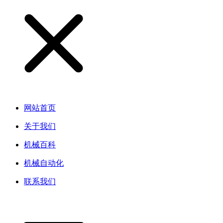
网站首页
关于我们
机械百科
机械自动化
联系我们