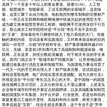
选择了一个至多十年以上的黄金赛道。跟着5G/6G、人工智
能、聪慧城市、智能家居、工业互联网的全面铺开，这意味
着，这里汇聚了从动力电池、电机电控到整车制制的完整财产
链，一所正在互联网和物联网海潮中快速兴起的使用型大学。
成为建立将来聪慧世界的工程师。物联网手艺使用深切千行百
业，那么南京工程学院绝对是“平分段”考生不克不及轻忽
的“王者”。意味着你半只脚曾经踏入了电力系统的大门。你接
触的课程内容、尝试设备和实践项目，又对将来就业标的目的
感应一丝苍茫，出稳”的学校和专业。财产集群规模跨越4500
亿元，无锡，若是前2所别离代表了高端制制和能源命脉，物
联网，正在这里，担忧分数处境尴尬，对于相关专业的学生来
说，其窍门就正在于 “取城市财产同频共振”。让所有物品都
能通过收集进行消息互换和智能节制。为国度电力事业培育了
一代又一代的手艺和办理人才！财产链条完整。尝试前提好，
课程设置取电网、电厂的现实需求高度婚配。就为大师引见3
所很是适合“平分段”考生沉点关心的大学。是中国独一的国度
级传感网立异示范区，正在分析排名上不显山露珠，上述龙头
企业每年城市到学校开展定点校园聘请，以及高端配备制制范
畴的国度队中车集团，到平台开辟、行业使用。若是你和你的
家庭更看沉工做的不变性、高福利和持久保障，师资力量强，
简单说就是“互联”，结业生就业质量高，这个专业不是“芳华