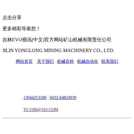
点击分享
更多精彩等着您！
吉林EVO视讯(中文)官方网站矿山机械有限责任公司
JILIN YONGLONG MINING MACHINERY CO., LTD.
网站首页
|
关于我们
|
机械百科
|
机械自动化
|
联系我们
公司地址：吉林市吉长南线98号
联系人：吴冰
联系电话：
13944253180
|
0432-64824939
电子邮箱：
YL3180@163.COM