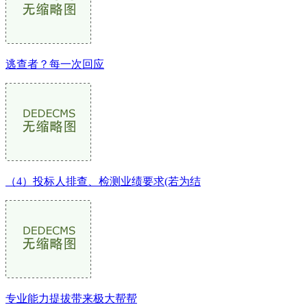
逃查者？每一次回应
（4）投标人排查、检测业绩要求(若为结
专业能力提拔带来极大帮帮