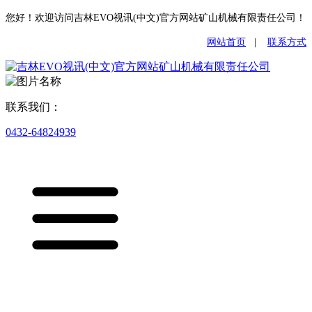
您好！欢迎访问吉林EVO视讯(中文)官方网站矿山机械有限责任公司！
网站首页
|
联系方式
联系我们：
0432-64824939