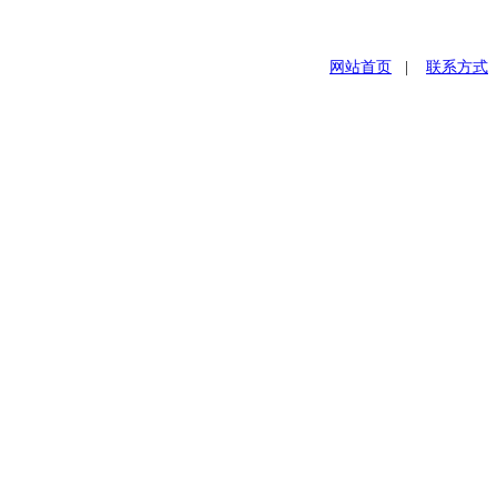
网站首页
|
联系方式