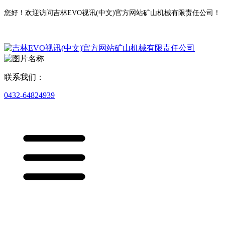
您好！欢迎访问吉林EVO视讯(中文)官方网站矿山机械有限责任公司！
联系我们：
0432-64824939