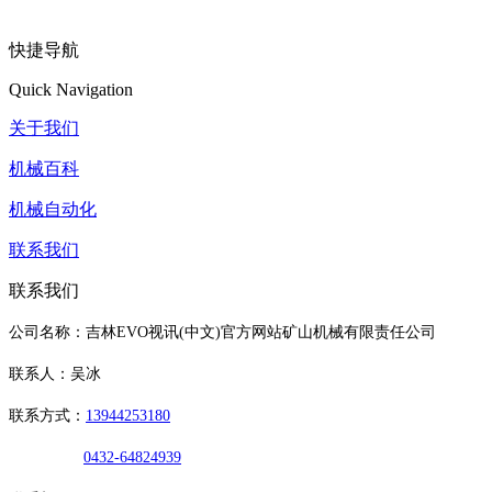
快捷导航
Quick Navigation
关于我们
机械百科
机械自动化
联系我们
联系我们
公司名称：吉林EVO视讯(中文)官方网站矿山机械有限责任公司
联系人：吴冰
联系方式：
13944253180
0432-64824939