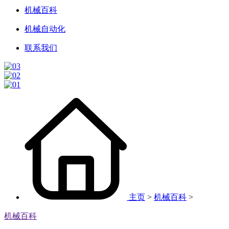
机械百科
机械自动化
联系我们
主页
>
机械百科
>
机械百科