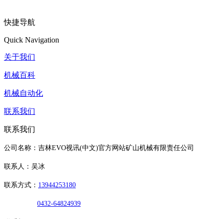
快捷导航
Quick Navigation
关于我们
机械百科
机械自动化
联系我们
联系我们
公司名称：吉林EVO视讯(中文)官方网站矿山机械有限责任公司
联系人：吴冰
联系方式：
13944253180
0432-64824939