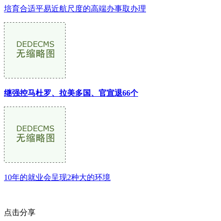
培育合适平易近航尺度的高端办事取办理
继强控马杜罗、拉美多国、官宣退66个
10年的就业会呈现2种大的环境
点击分享