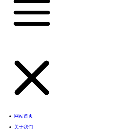
网站首页
关于我们