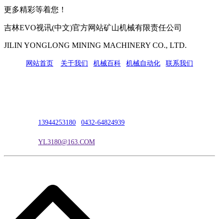
更多精彩等着您！
吉林EVO视讯(中文)官方网站矿山机械有限责任公司
JILIN YONGLONG MINING MACHINERY CO., LTD.
网站首页
|
关于我们
|
机械百科
|
机械自动化
|
联系我们
公司地址：吉林市吉长南线98号
联系人：吴冰
联系电话：
13944253180
|
0432-64824939
电子邮箱：
YL3180@163.COM