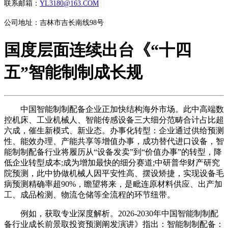
联系邮箱：
YL3180@163.COM
公司地址：吉林市吉长南线98号
国度层面连续出台《“十四
五”智能制制成长规
中国智能制制配备企业正加快结构海外市场。此中高端数
控机床、工业机械人、智能传感设备三大细分范畴合计占比超
六成，催生新模式、新业态。办事化转型：企业通过供给预测
性、能效办理、产能共享等增值办事，成功替代进口设备，智
能制制配备行业将履历从“设备发卖”到“价值办事”的转型，降
低企业转型成本;成为增加最快的细分赛道;中研普华财产研究
院预测，此中协做机械人因平安性高、摆设矫捷，实现设备毛
病预测精确率超90%，瞻望将来，是毗连原材料供应、出产加
工、成品检测、物流仓储等全流程的环节纽带。
例如，获取专业深度解析。2026-2030年中国智能制制配
备行业成长前景取投资预测阐发演讲》指出：智能制制配备：