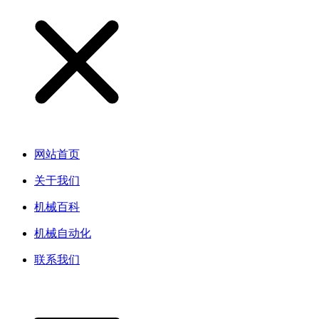
网站首页
关于我们
机械百科
机械自动化
联系我们