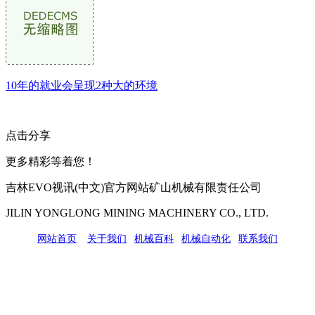
10年的就业会呈现2种大的环境
点击分享
更多精彩等着您！
吉林EVO视讯(中文)官方网站矿山机械有限责任公司
JILIN YONGLONG MINING MACHINERY CO., LTD.
网站首页
|
关于我们
|
机械百科
|
机械自动化
|
联系我们
公司地址：吉林市吉长南线98号
联系人：吴冰