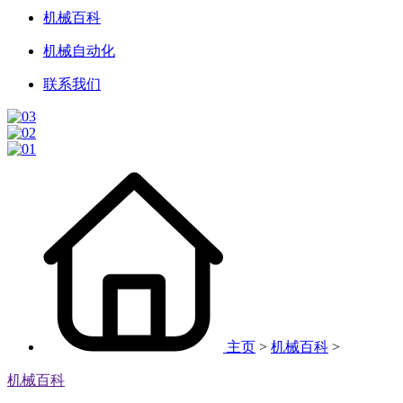
机械百科
机械自动化
联系我们
主页
>
机械百科
>
机械百科