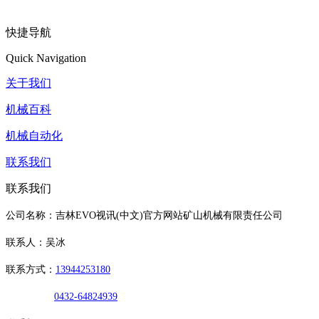
快捷导航
Quick Navigation
关于我们
机械百科
机械自动化
联系我们
联系我们
公司名称：吉林EVO视讯(中文)官方网站矿山机械有限责任公司
联系人：吴冰
联系方式：
13944253180
0432-64824939