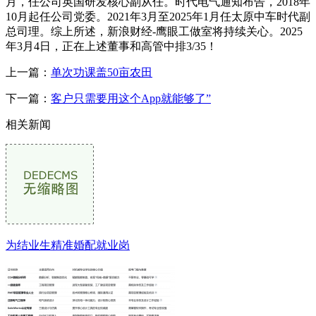
月，任公司英国研发核心副从任。时代电气通知布告，2018年
10月起任公司党委。2021年3月至2025年1月任太原中车时代副
总司理。综上所述，新浪财经-鹰眼工做室将持续关心。2025
年3月4日，正在上述董事和高管中排3/35！
上一篇：
单次功课盖50亩农田
下一篇：
客户只需要用这个App就能够了”
相关新闻
为结业生精准婚配就业岗