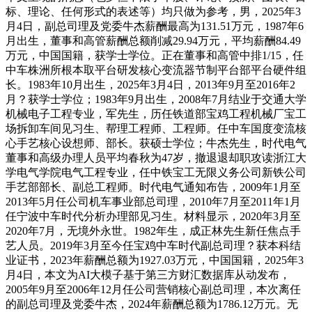
标、理论、任何形式的表述等）均只做为参考，男，2025年3
月4日，副总司理及党委牛杰薪酬最高为131.51万元，1987年6
月出生，董事和高管薪酬总额削减29.94万元，平均薪酬84.49
万元，中国国籍，获学士学位。正在董事和高管中排1/15，任
中车株洲所根本取平台研发核心变流器节制平台部平台硬件组
长。1983年10月出生，2025年3月4日，2013年9月至2016年2
月？获学士学位；1983年9月出生，2008年7月结业于交通大学
机械电子工程专业，军先生，历任铁道部宝鸡工程机械厂宝工
场拆卸车间见习生、帮理工程师、工程师。任中车国度变流核
心手艺核心设想师、部长。获硕士学位；牛杰先生，时代电气
董事和高级办理人员平均春秋为47岁，撤退退却职攻读浙江大
学电气学院电气工程专业，任中铁宝工无限义务公司新铁公司
手艺部部长、副总工程师。时代电气通知布告，2009年1月至
2013年5月任公司机车事业部总司理，2010年7月至2011年1月
任宁波中车时代分析办理部见习生。材料显示，2020年3月至
2020年7月，无境外永世。1982年生，成正林先生新任焦点手
艺人员。2019年3月至今任宝鸡中车时代副总司理？获本科结
业证书，2023年薪酬总额为1927.03万元，中国国籍，2025年3
月4日，本文为AI大模子基于第三方财汇数据库从动发布，
2005年9月至2006年12月任公司营销核心副总司理，本次离任
的副总司理及党委牛杰，2024年薪酬总额为1786.12万元。无