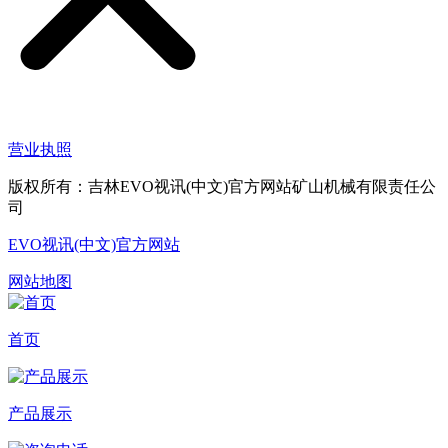
营业执照
版权所有：吉林EVO视讯(中文)官方网站矿山机械有限责任公
司
EVO视讯(中文)官方网站
网站地图
首页
产品展示