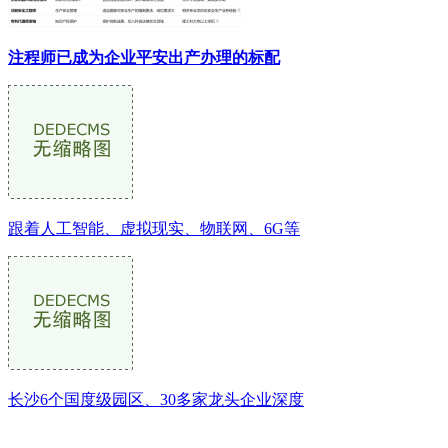
注程师已成为企业平安出产办理的标配
跟着人工智能、虚拟现实、物联网、6G等
长沙6个国度级园区、30多家龙头企业深度