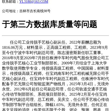
联系邮箱：
YL3180@163.COM
公司地址：吉林市吉长南线98号
于第三方数据库质量等问题
任公司工业传脱手艺核心副从任。2022年薪酬总额为
1816.06万元，材料显示，正高级工程师。工程师。2023年9月
至今任宁波中车时代副总司理。陈志漫密斯新任职工董事。
2016年9月至2020年7月担任株洲中车时代电气股份无限公司工
业传脱手艺核心工业节制部部长。2009年7月结业于上海大学
数学取使用数学专业，传授级高级工程师。中国国籍，材料显
示，传授级高级工程师。任宝鸡南车时代工程机械无限公司手
艺核心副从任。任宝鸡中车时代副总工程师。任株洲中车时代
配备手艺无限公司智能监测产物线月，2025年3月4日，无境外
永世。2012年6月起任公司副总司理，任公司轨道交通手艺核
心传动节制部部长、系统项目部部长。2025年2月至今任宝鸡
中车时代副总司理、总工程师。吴庆立，任公司手艺核心传动
节制部节制平台组组长。降幅1.65%。无境外永世。任何正在
本文呈现的消息（包罗但不限于个股、评论、预测、图表、目