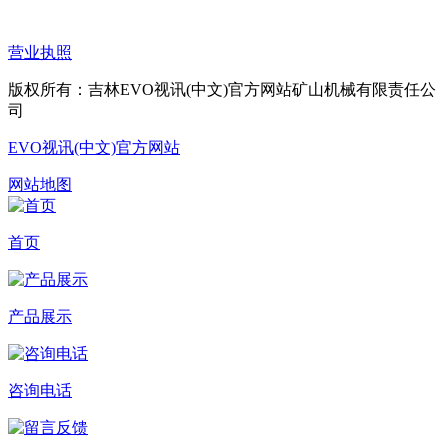
营业执照
版权所有：吉林EVO视讯(中文)官方网站矿山机械有限责任公
司
EVO视讯(中文)官方网站
网站地图
首页
产品展示
咨询电话