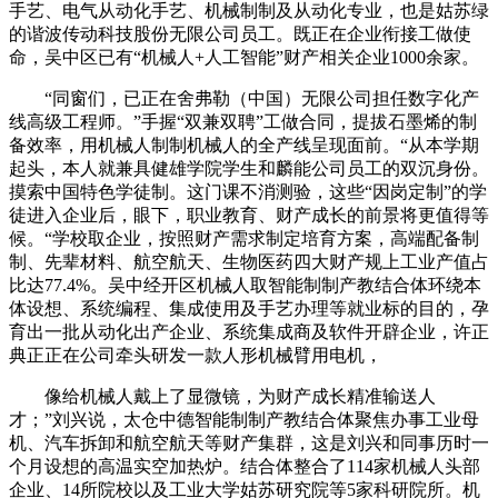
手艺、电气从动化手艺、机械制制及从动化专业，也是姑苏绿
的谐波传动科技股份无限公司员工。既正在企业衔接工做使
命，吴中区已有“机械人+人工智能”财产相关企业1000余家。
“同窗们，已正在舍弗勒（中国）无限公司担任数字化产
线高级工程师。”手握“双兼双聘”工做合同，提拔石墨烯的制
备效率，用机械人制制机械人的全产线呈现面前。“从本学期
起头，本人就兼具健雄学院学生和麟能公司员工的双沉身份。
摸索中国特色学徒制。这门课不消测验，这些“因岗定制”的学
徒进入企业后，眼下，职业教育、财产成长的前景将更值得等
候。“学校取企业，按照财产需求制定培育方案，高端配备制
制、先辈材料、航空航天、生物医药四大财产规上工业产值占
比达77.4%。吴中经开区机械人取智能制制产教结合体环绕本
体设想、系统编程、集成使用及手艺办理等就业标的目的，孕
育出一批从动化出产企业、系统集成商及软件开辟企业，许正
典正正在公司牵头研发一款人形机械臂用电机，
像给机械人戴上了显微镜，为财产成长精准输送人
才；”刘兴说，太仓中德智能制制产教结合体聚焦办事工业母
机、汽车拆卸和航空航天等财产集群，这是刘兴和同事历时一
个月设想的高温实空加热炉。结合体整合了114家机械人头部
企业、14所院校以及工业大学姑苏研究院等5家科研院所。机