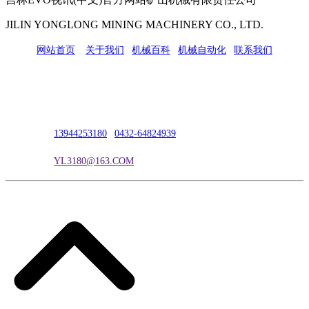
JILIN YONGLONG MINING MACHINERY CO., LTD.
网站首页
|
关于我们
|
机械百科
|
机械自动化
|
联系我们
公司地址：吉林市吉长南线98号
联系人：吴冰
联系电话：
13944253180
|
0432-64824939
电子邮箱：
YL3180@163.COM