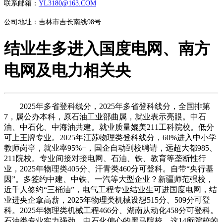
联系邮箱：
YL3180@163.COM
公司地址：吉林市吉长南线98号
结业生多进入国度电网、南方
电网及电力相关央
2025年多省登科线分，2025年多省登科线分，全国排第
7，属公办本科，原石油工业部曲属，就业表示亮眼。中石
油、中石化、中海油共建。就业质量媲美211工科院校。低分
可上王牌专业。2025年江苏物理类登科线分，60%进入中小学
教师岗亭，就业率95%+，国企自动到校聘请，远超大都985、
211院校。专业间接对接电网、石油、铁、教育等垄断性行
业，2025年物理类405分、汗青类460分可登科。自带“央行基
因”。多签约中建、中铁、一汽等大型企业？新疆师范强校，
近千人签约“三桶油”，电气工程专业结业生可进国度电网，结
业进央企拿高薪，2025年物理类机械设想515分、509分可登
科。2025年物理类机械工程466分、湖南从动化458分可登科。
石油类专业实力强劲。中石化偏心的黑马院校，这14所院校的