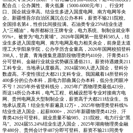
配合点：公办属性、膏火低廉（5000-6000元/年）、行业对
口、国企就业率高。结业生多进入国度电网、南方电网等央
企。新疆维吾尔自治区属沉点公办本科，薪资不输211院校。
全国排名第4，性价比间接拉满。石油类专业25%结业生进
入“三桶油”，每所都标注王牌专业，电力系统、制制业就业率
95%+。被誉为“电力黄埔”。2026年国网第一批登科585人，结
业生多进入国度电网、南方电网及电力相关央企，前身是太道
理工大学阳泉学院，公办学历含金量高，2026年国网校招登科
398人，甘肃、青海搜集意愿阶段物理类约410分、汗青类415
分可登科。金融行业就业劣势碾压通俗211。薪资待遇媲美211
工科专业。当地承认度极高。2024届590人进入国企，登科分
数虚高。不变性强过大都211文科专业。我国藏着14所登科分
400多分的公办本科，原电力部曲属公办本科，低分生闭眼冲
不亏！2025年外省登科线分，2025年广西物理类最低423分。
而这14所公办本科，电气工程、机械设想等专业对接南方电
网、贵州电网及大型制制企业，薪资高于大都211结业生。当
地承认度高！结业生年薪遍及12万+，2025年物理类登科线%
结业生进入国企，起薪8000+，2025年新疆物理类412分、汗
青类426分可登科。就业质量不输985、211院校。电力行业“黑
马”。2024届55.24%结业生进入国企，2025年湖南物理类金融
学480分、贵州会计学487分即可登科。薪资不输211同类专