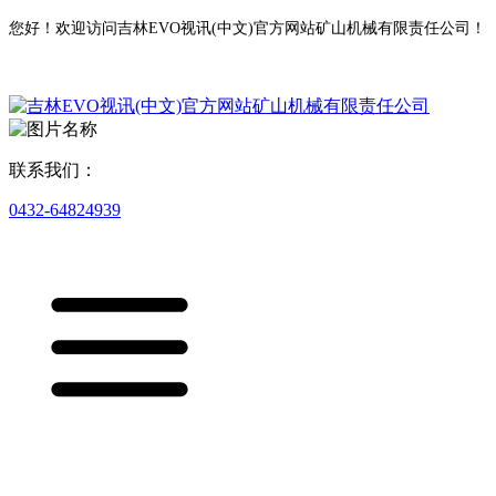
您好！欢迎访问吉林EVO视讯(中文)官方网站矿山机械有限责任公司！
联系我们：
0432-64824939