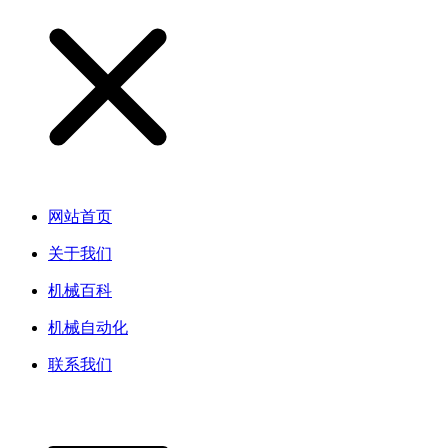
网站首页
关于我们
机械百科
机械自动化
联系我们