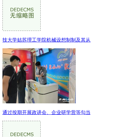
技大学姑苏理工学院机械设想制制及其从
通过按期开展政讲会、企业研学营等勾当