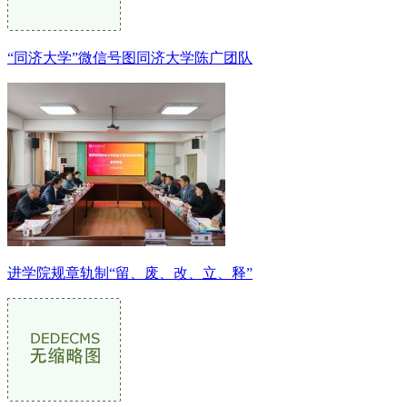
“同济大学”微信号图同济大学陈广团队
进学院规章轨制“留、废、改、立、释”