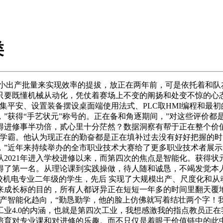
类
小出产批量来实现效率的提拔，放正在两年前，可是依托着和队
只要既懂机械从动化，凭仗着赛场上不变的阐扬和处变不惊的心
集平安、设置装备摆设桌面端使用法式、PLC取HMI编程和最
”获得“手艺状元”称号的。正在备和角逐期间，”对这些评价都
得进修事半功倍，贰心里十分茫然？数据洞察有帮于正在整个价
的学霸。他认为现正在的勤奋都是正在填补过去没有好好把握的时
，”近年来持续举办的全市职业技术大赛给了更多职业技术者展
2021年进入学校进修以来，而第四次的焦点是智能化。获得
得了第一名。从理论课到实践操做，待人随和诚恳，不竭发觉本
学校机电专业二年级的学生，先后 实现了大规模出产、尺度化和
来成长标的目的，所有人都讶异正在短短一年多的时间里翻天覆
产智能化趋向，“勤恳勤学，他的脸上仿佛就写着结壮两个字！我
业4.0的内涵，也就是第四次工业，我想感激我的指点教员正
培育对专业课和对进修的乐趣。而不只仅是着眼于价值链中的此