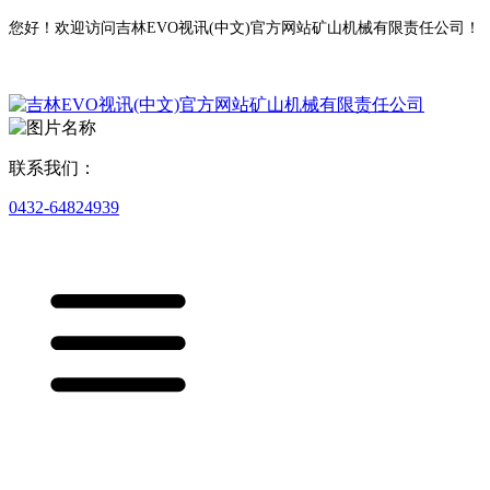
您好！欢迎访问吉林EVO视讯(中文)官方网站矿山机械有限责任公司！
联系我们：
0432-64824939