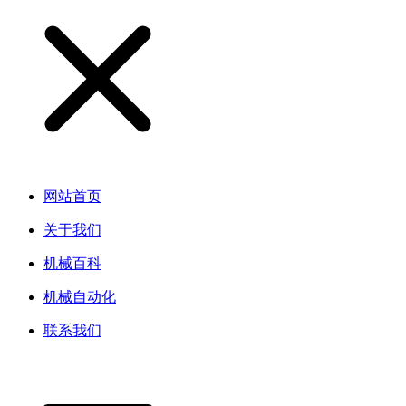
网站首页
关于我们
机械百科
机械自动化
联系我们