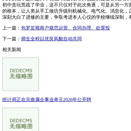
初中贪玩荒疏了学业，这不只仅对于此次角逐，可是从另一方
的根本，让人类从手工做坊升级到机械化、电气化、消息化，
深刻大白了进修的主要，争取考进本人心仪的学校继续深制，
上一篇：
包罗监视商户规范运营、合同办理、处置投
下一篇：
师生全程以优良风貌自动共同
相关新闻
统计局正在京曲属企事业单元2026年公开聘