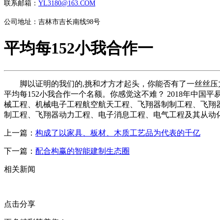
联系邮箱：
YL3180@163.COM
公司地址：吉林市吉长南线98号
平均每152小我合作一
脚以证明的我们的,挑和才方才起头，你能否有了一丝丝压力，
平均每152小我合作一个名额。你感觉这不难？ 2018年中
械工程、机械电子工程航空航天工程、飞翔器制制工程、飞翔
制工程、飞翔器动力工程、电子消息工程、电气工程及其从动
上一篇：
构成了以家具、板材、木质工艺品为代表的千亿
下一篇：
配合构赢的智能建制生态圈
相关新闻
点击分享