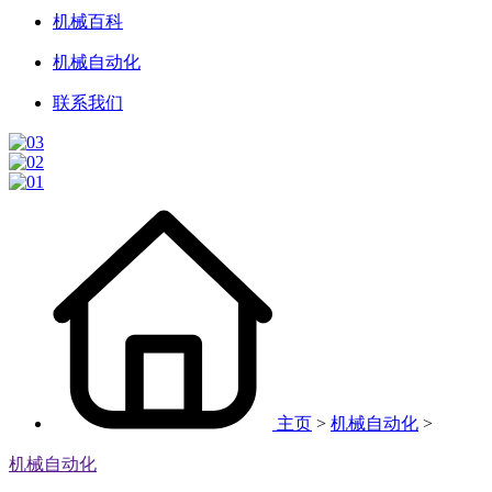
机械百科
机械自动化
联系我们
主页
>
机械自动化
>
机械自动化