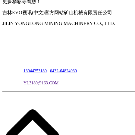
更多精彩等着您！
吉林EVO视讯(中文)官方网站矿山机械有限责任公司
JILIN YONGLONG MINING MACHINERY CO., LTD.
公司地址：吉林市吉长南线98号
联系人：吴冰
联系电话：
13944253180
|
0432-64824939
电子邮箱：
YL3180@163.COM