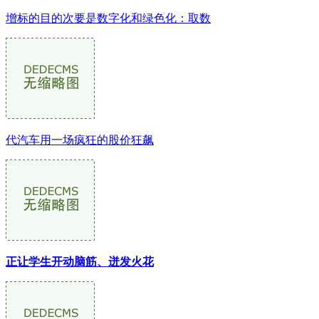
增标的目的次要是数字化和绿色化：取数
代汽车用一场疯狂的股价狂飙
正让学生开动脑筋、迸发火花