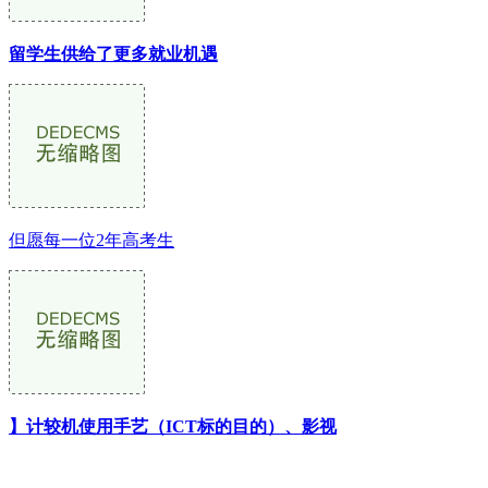
留学生供给了更多就业机遇
但愿每一位2年高考生
】计较机使用手艺（ICT标的目的）、影视