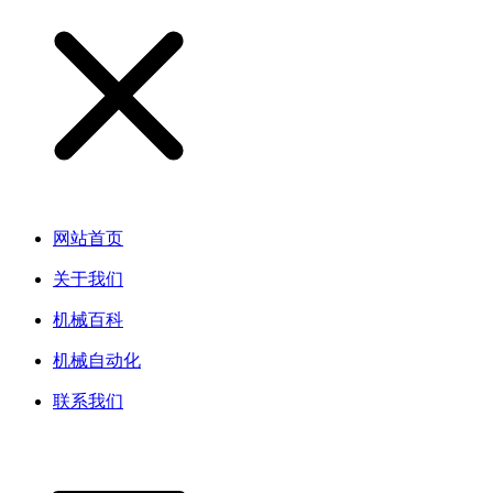
网站首页
关于我们
机械百科
机械自动化
联系我们