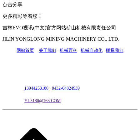
点击分享
更多精彩等着您！
吉林EVO视讯(中文)官方网站矿山机械有限责任公司
JILIN YONGLONG MINING MACHINERY CO., LTD.
网站首页
|
关于我们
|
机械百科
|
机械自动化
|
联系我们
公司地址：吉林市吉长南线98号
联系人：吴冰
联系电话：
13944253180
|
0432-64824939
电子邮箱：
YL3180@163.COM