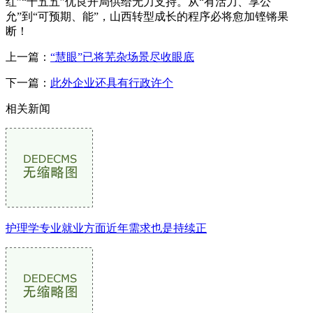
红”“十五五”优良开局供给无力支持。从“有活力、享公
允”到“可预期、能”，山西转型成长的程序必将愈加铿锵果
断！
上一篇：
“慧眼”已将芜杂场景尽收眼底
下一篇：
此外企业还具有行政许个
相关新闻
护理学专业就业方面近年需求也是持续正