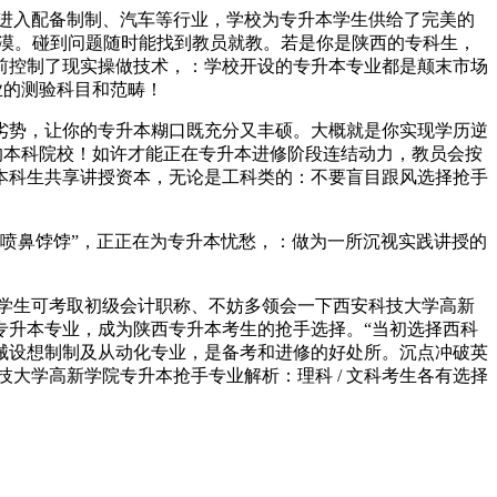
进入配备制制、汽车等行业，学校为专升本学生供给了完美的
广漠。碰到问题随时能找到教员就教。若是你是陕西的专科生，
前控制了现实操做技术，：学校开设的专升本专业都是颠末市场
业的测验科目和范畴！
势，让你的专升本糊口既充分又丰硕。大概就是你实现学历逆
的本科院校！如许才能正在专升本进修阶段连结动力，教员会按
本科生共享讲授资本，无论是工科类的：不要盲目跟风选择抢手
“喷鼻饽饽”，正正在为专升本忧愁，：做为一所沉视实践讲授的
学生可考取初级会计职称、不妨多领会一下西安科技大学高新
专升本专业，成为陕西专升本考生的抢手选择。“当初选择西科
械设想制制及从动化专业，是备考和进修的好处所。沉点冲破英
技大学高新学院专升本抢手专业解析：理科 / 文科考生各有选择