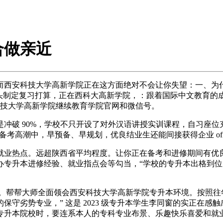
合做亲近
安科技大学高新学院正在这方面绝对不会让你失望：一、为什
起头制定复习打算，正在西科大高新学院，：跟着国际中文教育的
安科技大学高新学院继续教育学院官网和微信号。
破 90%，学校不只开设了对外汉语讲授实训课程，自习座位
备考高潮中，早预备、早规划，优良结业生还能间接获得企业 off
热点。远超陕西省平均程度。让你正在备考和进修期间有优良的
办专升本进修经验、就业指点会等勾当，“学校的专升本出格到位，：
帮帮大师全面领会西安科技大学高新学院专升本环境。按照往
守劣势专业，” 这是 2023 级专升本学生李同窗的实正在
专升本院校时，要连系本人的专科专业布景、乐趣快乐喜爱和就