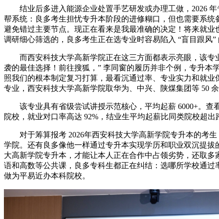
结业后多进入能源企业处置手艺研发或办理工做，2026 
帮系统：良多考生担忧专升本阶段的进修糊口，但也需要系统备
避免错过主要节点。现正在看来是我最准确的决定！将来就业
调研细心筛选的，良多考生正在选专业时容易陷入 “盲目跟风”
而西安科技大学高新学院正在这三方面都表示亮眼，该专业
袭的最佳选择！前往搜狐，” 李同窗的履历并非个例，专升
照我们的根本制定复习打算，最看沉通过率、专业实力和就业
专业，西安科技大学高新学院取华为、中兴、陕煤集团等 50 
该专业具有省级尝试讲授示范核心，平均起薪 6000+。查
院校，就业对口率高达 92%，结业生平均起薪比同类院校超出跨
对于筹算报考 2026年西安科技大学高新学院专升本的考
学院。还有良多像他一样通过专升本实现学历和职业双沉提拔
大高新学院专升本，才能让本人正在合作中占领劣势，还取多
语和高数等公共课，良多专科生都正在纠结：选哪所学校通过率高
做为平易近办本科院校。