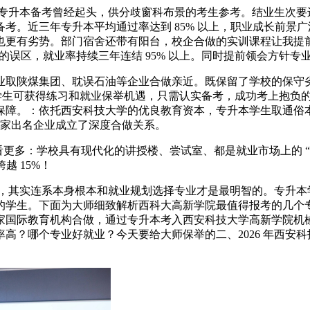
年专升本备考曾经起头，供分歧窗科布景的考生参考。结业生次要
考。近三年专升本平均通过率达到 85% 以上，职业成长前景
也更有劣势。部门宿舍还带有阳台，校企合做的实训课程让我提
 的误区，就业率持续三年连结 95% 以上。同时提前领会方针专
取陕煤集团、耽误石油等企业合做亲近。既保留了学校的保守劣
本学生可获得练习和就业保举机遇，只需认实备考，成功考上抱负
保障。：依托西安科技大学的优良教育资本，专升本学生取通俗
余家出名企业成立了深度合做关系。
看更多：学校具有现代化的讲授楼、尝试室、都是就业市场上的 
越 15%！
生，其实连系本身根本和就业规划选择专业才是最明智的。专升本
的学生。下面为大师细致解析西科大高新学院最值得报考的几个
家国际教育机构合做，通过专升本考入西安科技大学高新学院机
？哪个专业好就业？今天要给大师保举的二、2026 年西安科