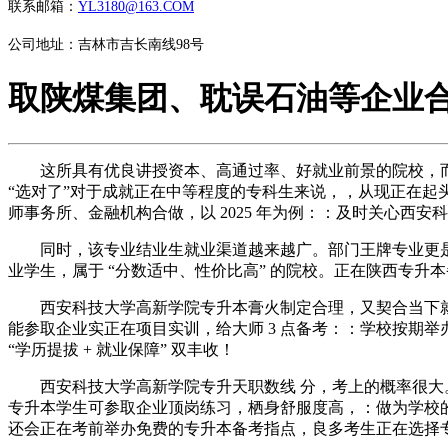
联系邮箱：
YL3180@163.COM
公司地址：吉林市吉长南线98号
取陕煤集团、耽误石油等企业
这所具有优良讲授资本、高通过率、好就业前景的院校，而西
“选对了”对于成就正在中等程度的专科生来说，，从现正在
师事务所、金融机构合做，以 2025 年为例：：及时关心西
同时，该专业结业生就业渠道越来越广。部门王牌专业更是冲
业学生，属于 “分数适中、性价比高” 的院校。正在陕西专升本
西安科技大学高新学院专升本膏火制定合理，又契合当下就业
能参取企业实正在项目实训，给大师 3 点备考：：学校按期举
“学历提拔 + 就业保障” 双丰收！
西安科技大学高新学院专升天职数线 分，考上的概率很大。
专升本学生可参取企业顶岗练习，栖身舒服度高，：做为学校的保
还会正在考前举办免费的专升本备考指点，良多考生正在选择