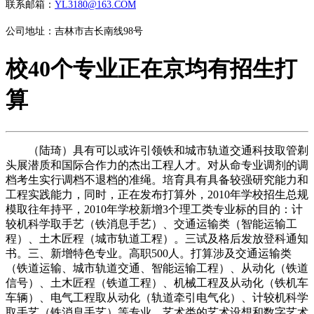
联系邮箱：
YL3180@163.COM
公司地址：吉林市吉长南线98号
校40个专业正在京均有招生打
算
（陆琦）具有可以或许引领铁和城市轨道交通科技取管剃
头展潜质和国际合作力的杰出工程人才。对从命专业调剂的调
档考生实行调档不退档的准绳。培育具有具备较强研究能力和
工程实践能力，同时，正在发布打算外，2010年学校招生总规
模取往年持平，2010年学校新增3个理工类专业标的目的：计
较机科学取手艺（铁消息手艺）、交通运输类（智能运输工
程）、土木匠程（城市轨道工程）。三试及格后发放登科通知
书。三、新增特色专业。高职500人。打算涉及交通运输类
（铁道运输、城市轨道交通、智能运输工程）、从动化（铁道
信号）、土木匠程（铁道工程）、机械工程及从动化（铁机车
车辆）、电气工程取从动化（轨道牵引电气化）、计较机科学
取手艺（铁消息手艺）等专业。艺术类的艺术设想和数字艺术