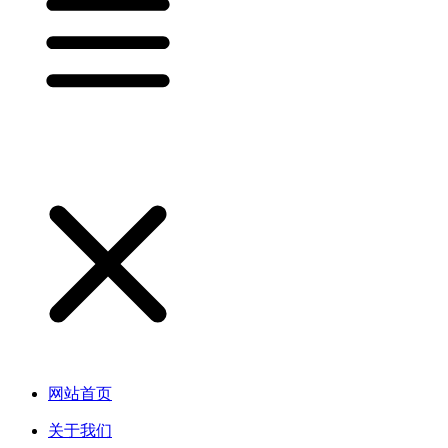
网站首页
关于我们