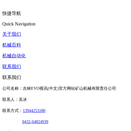
快捷导航
Quick Navigation
关于我们
机械百科
机械自动化
联系我们
联系我们
公司名称：吉林EVO视讯(中文)官方网站矿山机械有限责任公司
联系人：吴冰
联系方式：
13944253180
0432-64824939