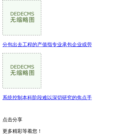
分包出去工程的产值指专业承包企业或劳
系统控制本科阶段难以深切研究的焦点手
点击分享
更多精彩等着您！