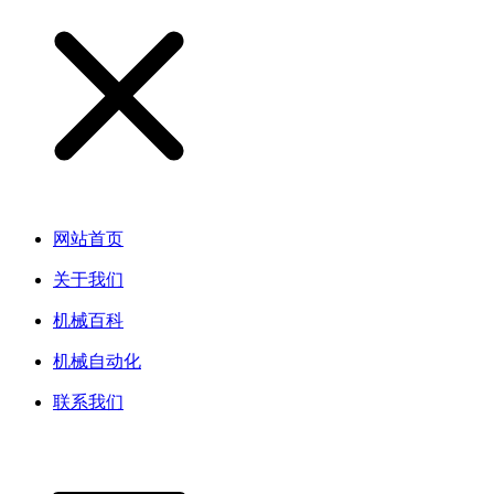
网站首页
关于我们
机械百科
机械自动化
联系我们