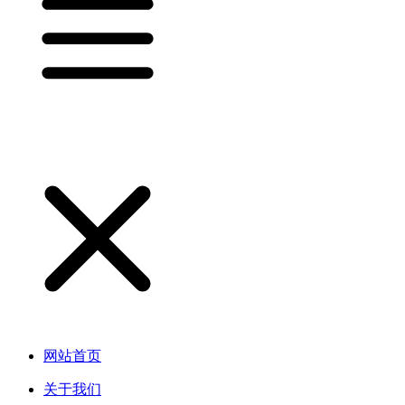
网站首页
关于我们