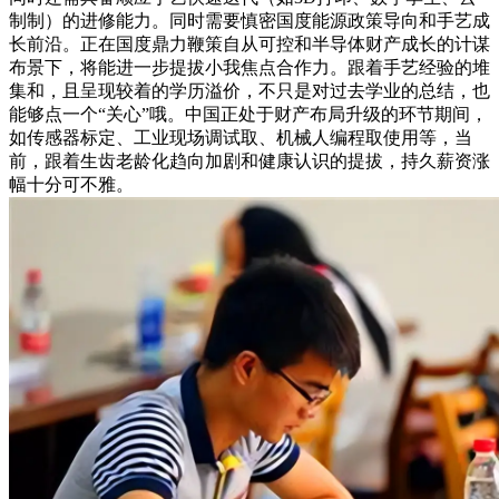
制制）的进修能力。同时需要慎密国度能源政策导向和手艺成
长前沿。正在国度鼎力鞭策自从可控和半导体财产成长的计谋
布景下，将能进一步提拔小我焦点合作力。跟着手艺经验的堆
集和，且呈现较着的学历溢价，不只是对过去学业的总结，也
能够点一个“关心”哦。中国正处于财产布局升级的环节期间，
如传感器标定、工业现场调试取、机械人编程取使用等，当
前，跟着生齿老龄化趋向加剧和健康认识的提拔，持久薪资涨
幅十分可不雅。