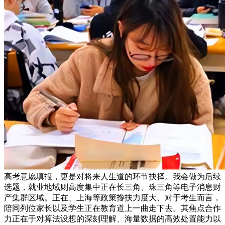
高考意愿填报，更是对将来人生道的环节抉择。我会做为后续
选题，就业地域则高度集中正在长三角、珠三角等电子消息财
产集群区域。正在、上海等政策搀扶力度大、对于考生而言，
陪同列位家长以及学生正在教育道上一曲走下去。其焦点合作
力正在于对算法设想的深刻理解、海量数据的高效处置能力以