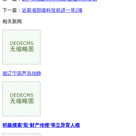
下一篇：
近获省部级科技前进一等2项
相关新闻
据辽宁葫芦岛动静
积极摸索’取‘财产传授’等立异育人模