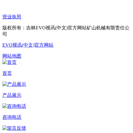
营业执照
版权所有：吉林EVO视讯(中文)官方网站矿山机械有限责任公
司
EVO视讯(中文)官方网站
网站地图
首页
产品展示
咨询电话