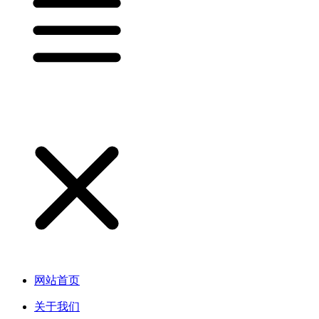
网站首页
关于我们