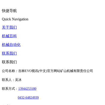
快捷导航
Quick Navigation
关于我们
机械百科
机械自动化
联系我们
联系我们
公司名称：吉林EVO视讯(中文)官方网站矿山机械有限责任公司
联系人：吴冰
联系方式：
13944253180
0432-64824939