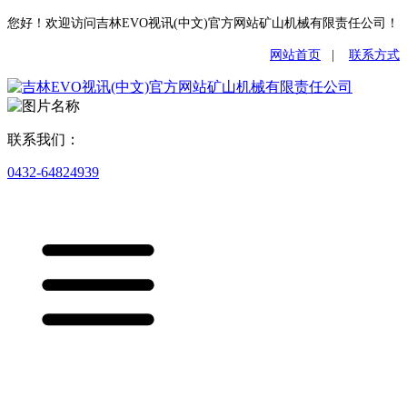
您好！欢迎访问吉林EVO视讯(中文)官方网站矿山机械有限责任公司！
网站首页
|
联系方式
联系我们：
0432-64824939