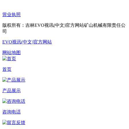
营业执照
版权所有：吉林EVO视讯(中文)官方网站矿山机械有限责任公
司
EVO视讯(中文)官方网站
网站地图
首页
产品展示
咨询电话