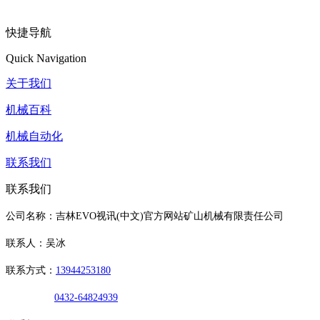
快捷导航
Quick Navigation
关于我们
机械百科
机械自动化
联系我们
联系我们
公司名称：吉林EVO视讯(中文)官方网站矿山机械有限责任公司
联系人：吴冰
联系方式：
13944253180
0432-64824939