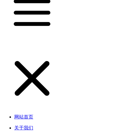
网站首页
关于我们