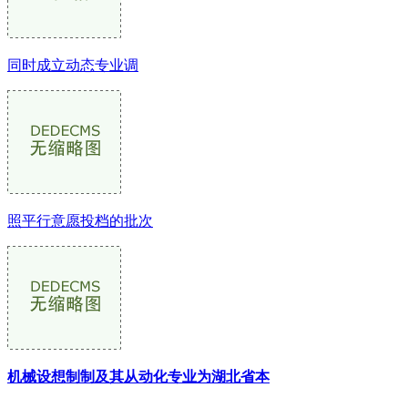
同时成立动态专业调
照平行意愿投档的批次
机械设想制制及其从动化专业为湖北省本