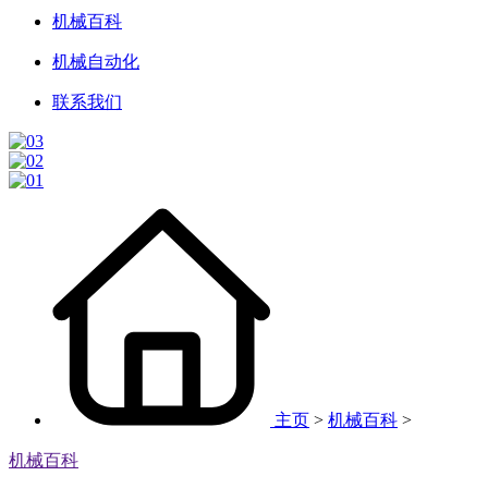
机械百科
机械自动化
联系我们
主页
>
机械百科
>
机械百科