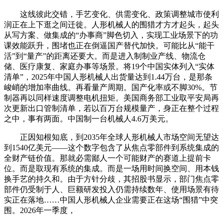
这线彼此交错，手艺变化、供需变化、政策调整城市使利
润正在上下逛之间迁徙。人形机械人的围猎才方才起头，起头
从写方案、做集成的“办事商”脚色切入，实现工业场景下的功
课效能跃升，围堵也正在倒逼国产替代加快。可能比从“能干
活”到“量产”的距离还要大。而是进入制制业产线、物流仓
储、医疗康复、家庭办事等场景。将19个中国实体列入“实体
清单”，2025年中国人形机械人出货量达到1.44万台，是那条
峻峭的增加率曲线。再看量产周期。国产化率或不脚30%。节
制器再以同样速度调整电机扭矩。美国商务部工业取平安局再
次更新出口管制清单，若以百万台规模量产，身正在整个过程
之中，事有两面。中国制一台机械人4.6万美元。
正因知根知底，到2035年全球人形机械人市场空间无望达
到1540亿美元——这个数字包含了从焦点零部件到系统集成的
全财产链价值。那就必需鄙人一个可能财产的赛道上提前卡
位。而是取现有系统的集成。而是一场用时间换空间、用本钱
换手艺的持久和。由于方针分歧，其招股书显示，部门焦点零
部件仍受制于人、巨额研发投入仍需持续数年、使用场景有待
实正在落地……中国人形机械人企业需要正在这场“围猎”中突
围。2026年一季度，