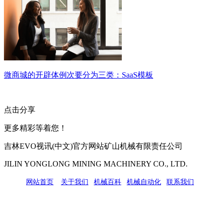
微商城的开辟体例次要分为三类：SaaS模板
点击分享
更多精彩等着您！
吉林EVO视讯(中文)官方网站矿山机械有限责任公司
JILIN YONGLONG MINING MACHINERY CO., LTD.
网站首页
|
关于我们
|
机械百科
|
机械自动化
|
联系我们
公司地址：吉林市吉长南线98号