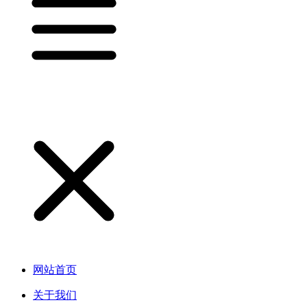
网站首页
关于我们