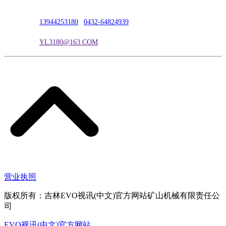
联系人：吴冰
联系电话：
13944253180
|
0432-64824939
电子邮箱：
YL3180@163.COM
营业执照
版权所有：吉林EVO视讯(中文)官方网站矿山机械有限责任公
司
EVO视讯(中文)官方网站