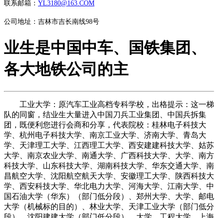
联系邮箱：
YL3180@163.COM
公司地址：吉林市吉长南线98号
业生是中国中车、国铁集团、
各大地铁公司的主
工业大学：原汽车工业高档专科学校，出格提示：这一梯
队的同窗，结业生大量进入中国刀兵工业集团、中国兵拆集
团，既便利您进行会商和分享，代表院校：桂林电子科技大
学、杭州电子科技大学、南京工业大学、济南大学、青岛大
学、天津理工大学、江西理工大学、西安建建科技大学、姑苏
大学、南京农业大学、南通大学、广西科技大学、大学、南方
科技大学、山东科技大学、湖南科技大学、华东交通大学、南
昌航空大学、沈阳航空航天大学、安徽理工大学、陕西科技大
学、西安科技大学、华北电力大学、河海大学、江南大学、中
国石油大学（华东）（部门低分段）、郑州大学、大学、邮电
大学（机械标的目的）、林业大学、天津工业大学（部门低分
段）、沈阳建建大学（部门低分段）、大学、工程大学、上海