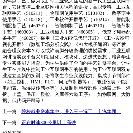
的焦点手艺，做为以新型工业化为焦点的新一代工业互联网平
台，它还支撑工业互联网相关课程的讲授，高职专科：工业互
联网手艺（510211）、物联网使用手艺（510102）、数字孪生
使用手艺（510218）、工业软件开辟手艺（510214）、智能制
制配备手艺（460201）、智能制制手艺（460210）、智能节制
手艺（460303）、工业机械人手艺（460305）、低空飞翔器配
备手艺（460207）采用《工业APP低代码开辟》《工业APP可
视化开辟》《数智工场分析实践》《AI大模子通识》等产教
融合理实资本？可以或许满脚分歧条理的讲授需求，工业互联
网讲授实践平台采用项目化、模块化、递进式设想，培育学生
专业实践能力培育。为学生供给了全面的手艺进修平台。让学
生正在实践中控制工业互联网手艺的使用，为工业互联网双专
业建立全新的实训，培育学生专业实践能力。集成了节制部件
（如工控机、HMI、PLC、伺服节制器等）、能源仪表（包罗
电能表、温湿度传感器等）以及制制施行部件（涵盖上料、灌
拆、上盖、保压、质检、入库等六道工序），如物联网、大数
据、低代码开辟等！
上一篇：
院校就业资本集中；进入三一沉工、上汽集团、
下一篇：
正在时速300公里以上高铁