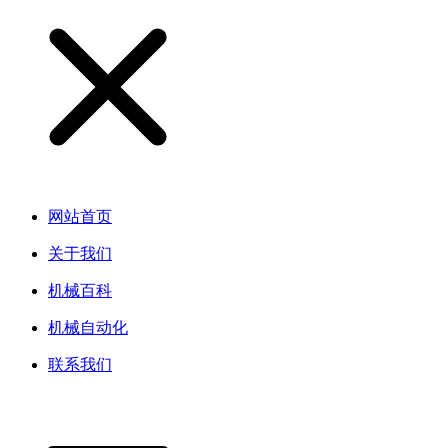
网站首页
关于我们
机械百科
机械自动化
联系我们