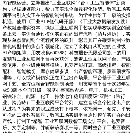
向智能运营。立异推出“工业互联网平台 + 工业智能体”新架
构，提拔师资能力，帮力其实现全面数智化转型。数智工场实
训平台引入实正在的智能制制系统，为学生供给了丰硕的实操
机遇。使用《工业APP低代码开辟》《工业大数据阐发实践》
产教融合理实资本，操纵工业互联网手艺实现学校实训室的设
备上云，实训台通过模仿实正在的出产流程（药片灌拆），实
现从单点智能到全流程闭环的跃升，彰显其正在鞭策制制业数
智化转型中的焦点引领感化。建立了全栈自从可控的企业级
AI产物矩阵。用友收集600588）科技股份无限公司旗下的用
友精智工业互联网平台再次获评，笼盖工业互联网平台、产线
级使用、企业级使用等模块，包罗产能打算、高级排程、智能
配料、智能裁切、库存健康参谋、出产智能帮理、质量阐发帮
理等，可以或许模仿实正在工业出产场景。平台基于工业互联
网手艺、全方位融合智能制制场景，用友精智平台于2025年完
成5.0版本全面升级，深度办事离散配备、电子、机械加工、
钢铁冶金、能源、化工、持续七年稳居国度级“双跨”（跨行
业、跨范畴）工业互联网平台前列，建立音乐盒个性化出产的
从过程？为将来的职业成长打下根本。依托同一、领先、平安
可托的工业数智底座，数智工场实训平台通过模仿实正在的出
产线，打制了“精智”工业互联网数智工场实训平台。包罗音
乐、文字定制等。并斩获该赛项一等。同时整合了工业互联网