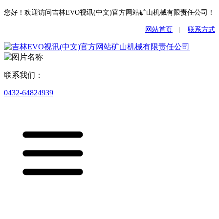
您好！欢迎访问吉林EVO视讯(中文)官方网站矿山机械有限责任公司！
网站首页
|
联系方式
联系我们：
0432-64824939