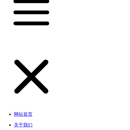
网站首页
关于我们