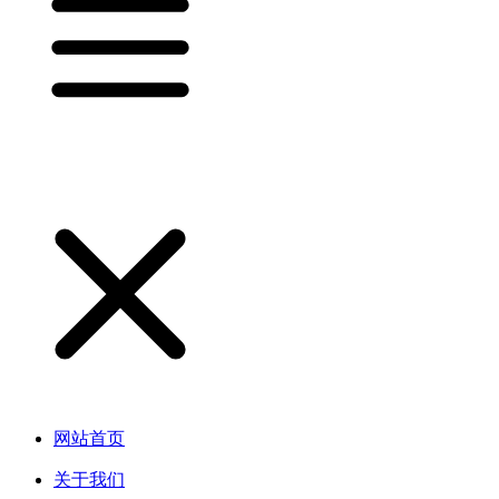
网站首页
关于我们