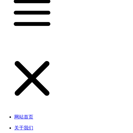
网站首页
关于我们