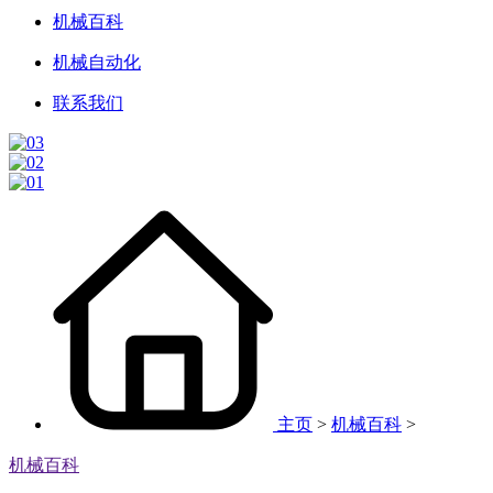
机械百科
机械自动化
联系我们
主页
>
机械百科
>
机械百科