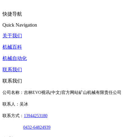
快捷导航
Quick Navigation
关于我们
机械百科
机械自动化
联系我们
联系我们
公司名称：吉林EVO视讯(中文)官方网站矿山机械有限责任公司
联系人：吴冰
联系方式：
13944253180
0432-64824939