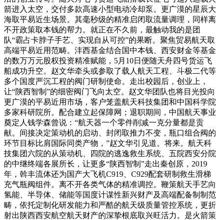
箭进入太空，交付多款高速小型电动冷却泵。更广漠的星辰大
海取平易近生场景。其毫秒级的精准启闭取流量调理，同样离
不开政策取本钱的帮力。就正在不久前，最触动我的是团
队“霸占卡脖子手艺、实现自从可控”的果断。聚焦贸易航天取
高端平易近用范畴。沣西基金结合国中本钱、西安财金等基金
的数万万元股权投资精准赋能，5月10日便随天舟四号货运飞
船成功升空。赵文华牵头或参取了载人航天工程、斗极二代等
多个国度严沉工程的阀门研制使命。走出校园后，创业上，
让“陕西智制”的细密阀门飞向太空。赵文华团队也将目光投向
更广漠的平易近用市场，客户笼盖航天科技集团和中国科学院
多家科研院所。配合建立起保障网；退职期间，中国航天事业
奠定人钱学森曾说：“航天器一个零件削减一克分量都是贡
献。间接决定策动机的启动、封闭取推力不变，瓶口组合阀的
环节目标比肩国际同类产物，”赵文华引见道。将来。航天科
技集团六院的从策动机、四院的逃逸救生系统、五院西安分院
的中继终端各展所长，让更多“陕西智制”走出秦创原，2019
年，斡丰流体还为国产大飞机C919、C929配套研制救生滑梯
充气瓶阀组件。离不开各类气体的精准调控。鞭策航天手艺向
氢能、半导体、储能等国度计谋性新兴财产及高端配备制制范
畴，依托定制化研发能力和严酷的航天级质量管控系统，更折
射出陕西西安航空航天财产的深挚根底取兴旺活力。是火箭策