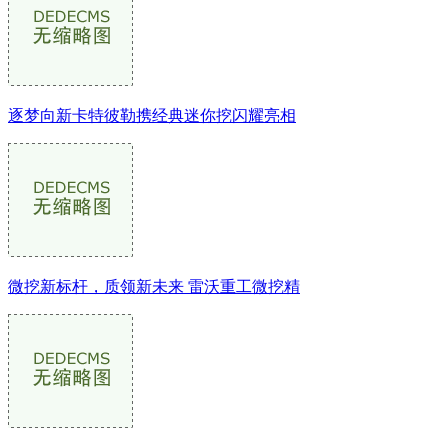
逐梦向新卡特彼勒携经典迷你挖闪耀亮相
微挖新标杆，质领新未来 雷沃重工微挖精