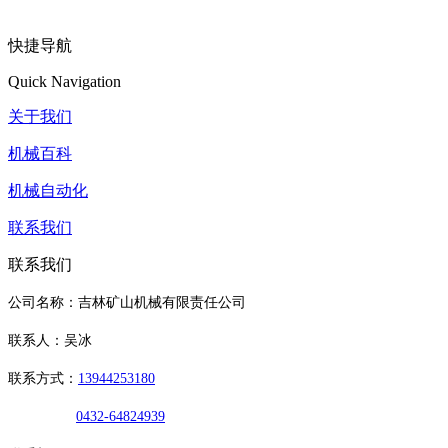
快捷导航
Quick Navigation
关于我们
机械百科
机械自动化
联系我们
联系我们
公司名称：吉林矿山机械有限责任公司
联系人：吴冰
联系方式：
13944253180
0432-64824939