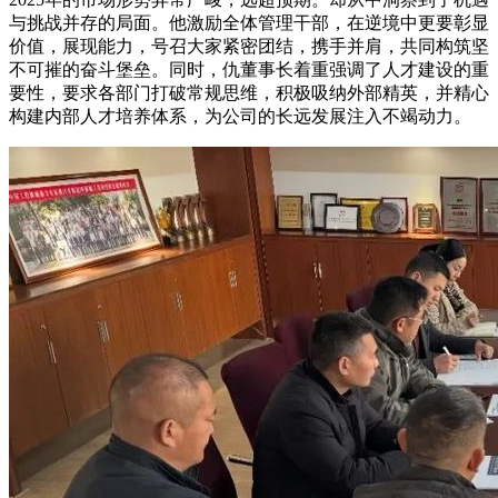
与挑战并存的局面。他激励全体管理干部，在逆境中更要彰显
价值，展现能力，号召大家紧密团结，携手并肩，共同构筑坚
不可摧的奋斗堡垒。同时，仇董事长着重强调了人才建设的重
要性，要求各部门打破常规思维，积极吸纳外部精英，并精心
构建内部人才培养体系，为公司的长远发展注入不竭动力。