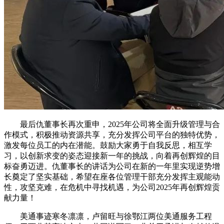
最后仇董事长再次重申，2025年公司将全面升级管理与合
作模式，积极推动资源共享，充分发挥公司平台的独特优势，
激发每位员工的内在潜能。鼓励大家勇于自我反思，相互学
习，以创新求变的姿态迎接新一年的挑战，向着再创辉煌的目
标奋勇迈进。仇董事长的讲话为公司在新的一年里实现逆势增
长奠定了坚实基础，希望在座各位管理干部充分发挥主观能动
性，攻坚克难，在危机中寻找机遇，为公司2025年再创辉煌贡
献力量！
美通事迹寒冬凛凛，卢留旺与徐鄂江两位美通服务工程