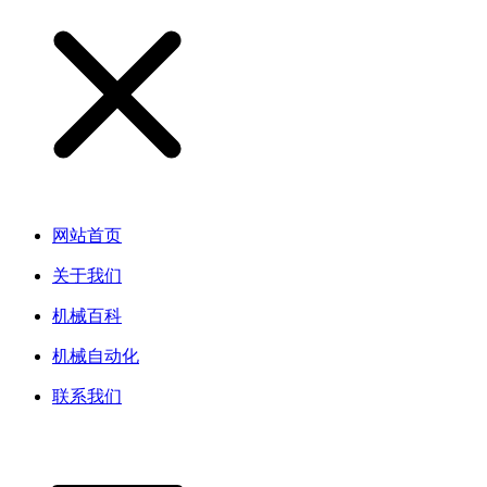
网站首页
关于我们
机械百科
机械自动化
联系我们