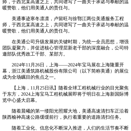
师，于西北某高速之上，共同谱写了一曲关于承诺与奉献的温
暖赞歌，他们用美通人的责任与。
美通事迹寒冬凛凛，卢留旺与徐鄂江两位美通服务工程
师，于西北某高速之上，共同谱写了一曲关于承诺与奉献的温
暖赞歌，他们用美通人的责任与。
在美通公司升级发展的关键时期，为统一全员思想，增强
团队凝聚力，并促进核心管理层新老干部的深度融合，公司特
邀部队优秀政工干部、某部方。
2024年11月26日，上海——2024年宝马展在上海隆重开
幕，浙江美通筑路机械股份有限公司（以下简称美通）的展位
成为全场瞩目的焦点之一。
【上海，11月25日讯】随着全球工程机械行业的目光聚焦
于东方，2024上海宝马工程机械展即将于明日在上海新国际博
览中心盛大启幕。
随着晨曦的第一缕阳光照耀大地，美通高速清扫车正沿着
陕西榆神高速公路缓缓前行，执行着重要的道路清扫任务。
随着工业化、信息化不断深入推进，人们的生活节奏不断