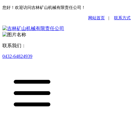
您好！欢迎访问吉林矿山机械有限责任公司！
网站首页
|
联系方式
联系我们：
0432-64824939